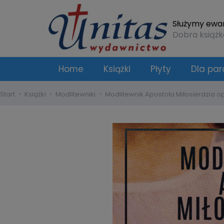
Służymy ewang
Dobra książk
Home
Książki
Płyty
Dla para
Start
Książki
Modlitewniki
Modlitewnik Apostoła Miłosierdzia 