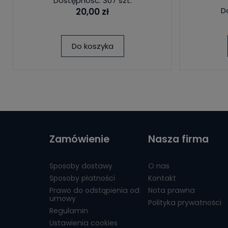
Dostępność: 307 szt.
D
20,00 zł
Do koszyka
Zamówienie
Nasza firma
Sposoby dostawy
O nas
Sposoby płatności
Kontakt
Prawo do odstąpienia od
Nota prawna
umowy
Polityka prywatności
Regulamin
Ustawienia cookies