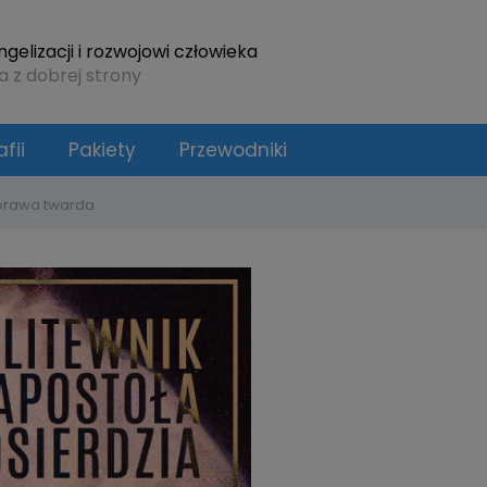
elizacji i rozwojowi człowieka
a z dobrej strony
fii
Pakiety
Przewodniki
oprawa twarda