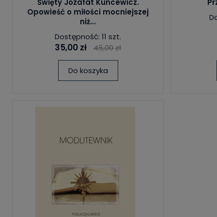
Święty Jozafat Kuncewicz.
Pr
Opowieść o miłości mocniejszej
Do
niż...
Dostępność: 11 szt.
35,00 zł
45,00 zł
Do koszyka