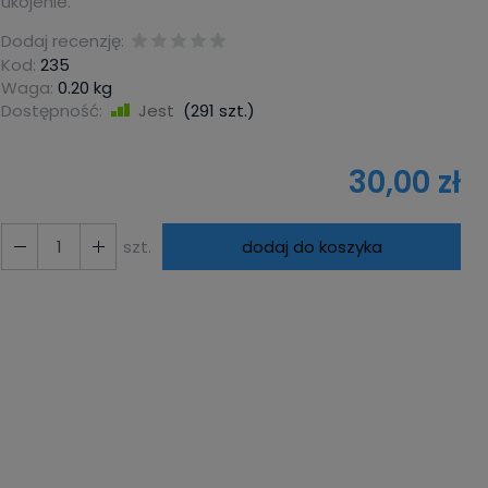
ukojenie.
Dodaj recenzję:
Kod:
235
Waga:
0.20
kg
Dostępność:
Jest
(
291
szt.)
30,00 zł
szt.
dodaj do koszyka