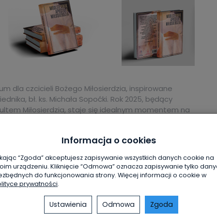
 dla czcicieli Bożego Miłosierdzia, inspirowane
ednika, bł. ks. Michała Sopoćki. Rok 2025, będący
kultem Miłosierdzia, staje się idealnym momentem na
 codzienne, ale także te szczególnie związane z kultem
Informacja o cookies
ennę, litanię oraz refleksje nad słowami Chrystusa
ikając “Zgoda” akceptujesz zapisywanie wszystkich danych cookie na
oim urządzeniu. Kliknięcie “Odmowa” oznacza zapisywanie tylko dan
ezbędnych do funkcjonowania strony. Więcej informacji o cookie w
 do odkrywania i pogłębiania swojego powołania do
lityce prywatności
.
Ustawienia
Odmowa
Zgoda