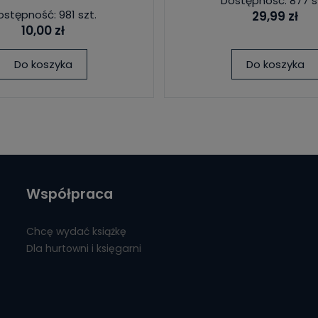
Dostępność: 877 s
ostępność: 981 szt.
29,99 zł
10,00 zł
Do koszyka
Do koszyka
Współpraca
Chcę wydać książkę
Dla hurtowni i księgarni