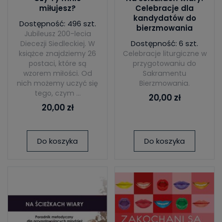
miłujesz?
Celebracje dla
kandydatów do
Dostępność: 496 szt.
bierzmowania
Jubileusz 200-lecia
Dostępność: 6 szt.
Diecezji Siedleckiej. W
książce znajdziemy 26
Celebracje liturgiczne w
postaci, które są
przygotowaniu do
wzorem miłości. Od
Sakramentu
nich możemy uczyć się
Bierzmowania.
tego, czym ...
20,00 zł
20,00 zł
Do koszyka
Do koszyka