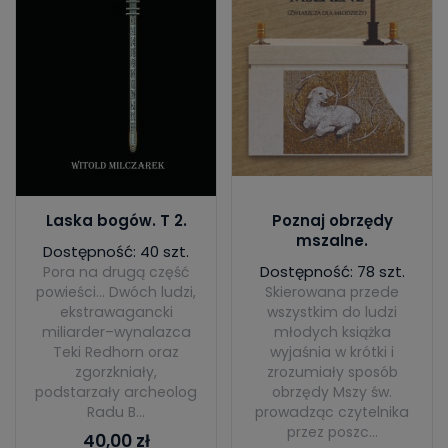
Laska bogów. T 2.
Poznaj obrzędy
mszalne.
Dostępność: 40 szt.
Dostępność: 78 szt.
Pora na drugą część
powieści... Dwóch ludzi,
Skierowana przede
ekstrawagancki
wszystkim do ludzi
miliarder–wynalazca
młodych książka
Teki Redhorn oraz
wyjaśnia w krótki i
zgorzkniały,
zrozumiały sposób
podstarzały archeolog
obrzędy Mszy św.
Radu B...
prowadząc czytelnika
przez poszc...
40,00 zł