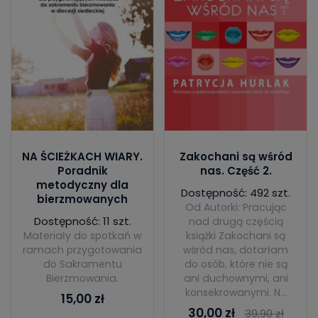
NA ŚCIEŻKACH WIARY.
Zakochani są wśród
Poradnik
nas. Część 2.
metodyczny dla
Dostępność: 492 szt.
bierzmowanych
Od Autorki: Pracując
Dostępność: 11 szt.
nad drugą częścią
Materiały do spotkań w
książki Zakochani są
ramach przygotowania
wśród nas, dotarłam
do Sakramentu
do osób, które nie są
Bierzmowania.
ani duchownymi, ani
konsekrowanymi. N...
15,00 zł
30,00 zł
39,90 zł