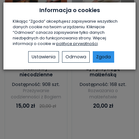
Informacja o cookies
Klikając “Zgoda” akceptujesz zapisywanie wszystkich
danych cookie na twoim urządzeniu. Kliknięcie
“Odmowa” oznacza zapisywanie tylko danych
niezbędnych do funkcjonowania strony. Więcej
informacji o cookie w
polityce prywatności
.
Ustawienia
Odmowa
Zgoda
Rozmowy
Żyć przysięgą
niecodzienne
małżeńską
Dostępność: 908 szt.
Dostępność: 168 szt.
Przeżywanie
Rozważania o
codzienności z Bogiem
małżeństwie
15,00 zł
20,00 zł
20,00 zł