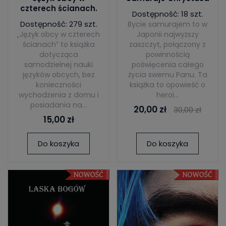
czterech ścianach.
Dostępność: 18 szt.
Dostępność: 279 szt.
Bycie samurajem to w
„Język obcy w czterech
Japonii najwyższy
ścianach” to książka
zaszczyt, połączony z
dotycząca
powinnością
samodzielnej nauki
poświęcenia całego
języków obcych, bez
życia swemu Panu. Ta
konieczności
książka to opowieść o
wychodzenia z domu i
heroi...
posiadania na...
20,00 zł
30,00 zł
15,00 zł
Do koszyka
Do koszyka