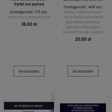
frytki na wynos
Dostępność: 468 szt.
Dostępność: 173 szt.
Znany i lubiany ksiądz
rozmowy o wartościach
Jan przedstawia siebie
jako ekskluzywnego
18,00 zł
żebraka. Dlaczego?
Dowiedzcie się z książki.
20,00 zł
Do koszyka
Do koszyka