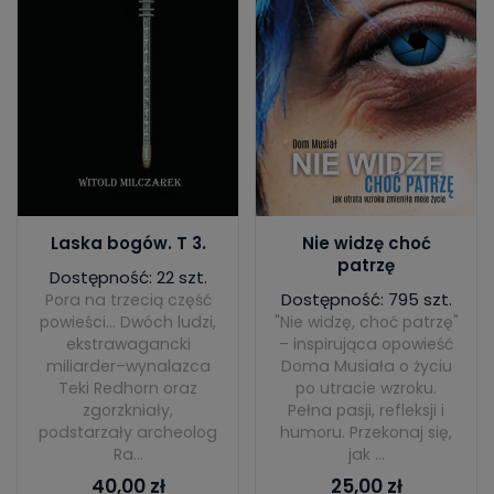
Laska bogów. T 3.
Nie widzę choć
patrzę
Dostępność: 22 szt.
Dostępność: 795 szt.
Pora na trzecią część
powieści... Dwóch ludzi,
"Nie widzę, choć patrzę"
ekstrawagancki
– inspirująca opowieść
miliarder–wynalazca
Doma Musiała o życiu
Teki Redhorn oraz
po utracie wzroku.
zgorzkniały,
Pełna pasji, refleksji i
podstarzały archeolog
humoru. Przekonaj się,
Ra...
jak ...
40,00 zł
25,00 zł