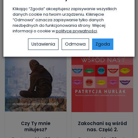
Do koszyka
Do koszyka
Klikając “Zgoda” akceptujesz zapisywanie wszystkich
danych cookie na twoim urządzeniu. Kliknięcie
“Odmowa” oznacza zapisywanie tylko danych
niezbędnych do funkcjonowania strony. Więcej
informacji o cookie w
polityce prywatności
.
Ustawienia
Odmowa
Zgoda
Czy Ty mnie
Zakochani są wśród
miłujesz?
nas. Część 2.