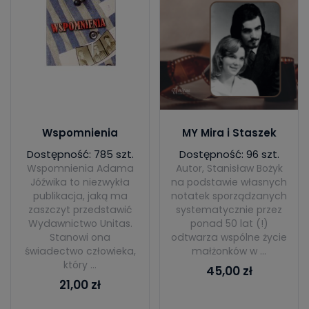
Wspomnienia
MY Mira i Staszek
Dostępność: 785 szt.
Dostępność: 96 szt.
Wspomnienia Adama
Autor, Stanisław Bożyk
Jóźwika to niezwykła
na podstawie własnych
publikacja, jaką ma
notatek sporządzanych
zaszczyt przedstawić
systematycznie przez
Wydawnictwo Unitas.
ponad 50 lat (!)
Stanowi ona
odtwarza wspólne życie
świadectwo człowieka,
małżonków w ...
który ...
45,00 zł
21,00 zł