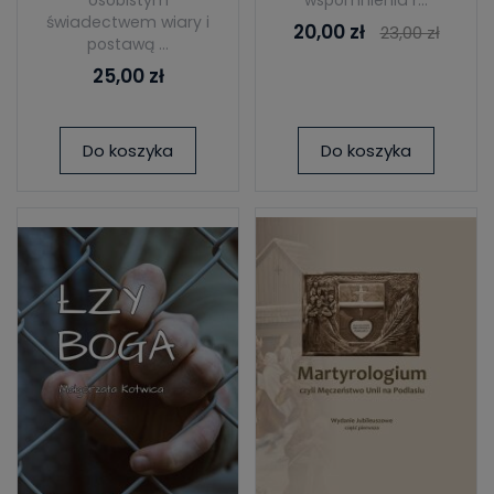
osobistym
wspomnienia r...
świadectwem wiary i
20,00 zł
23,00 zł
postawą ...
25,00 zł
Do koszyka
Do koszyka