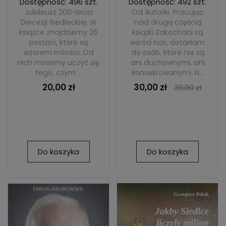
Dostępność: 496 szt.
Dostępność: 492 szt.
Jubileusz 200-lecia
Od Autorki: Pracując
Diecezji Siedleckiej. W
nad drugą częścią
książce znajdziemy 26
książki Zakochani są
postaci, które są
wśród nas, dotarłam
wzorem miłości. Od
do osób, które nie są
nich możemy uczyć się
ani duchownymi, ani
tego, czym ...
konsekrowanymi. N...
20,00 zł
30,00 zł
39,90 zł
Do koszyka
Do koszyka