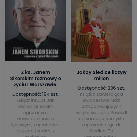
Z ks. Janem
Jakby Siedlce liczyły
Sikorskim rozmowy o
milion
życiu i Warszawie.
Dostępność: 296 szt.
Dostępność: 194 szt.
Książka zawierająca
Ksiądz infułat Jan
świadectwa ludzi
Sikorski ze swoim
przygotowujących
ogromnym
wizytę św. Jana Pawła II
doświadczeniem
od samego pomysłu
życiowym, kapłańskim i
zaproszenia go do
duszpasterskim, z
Siedlec. To