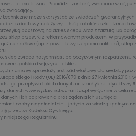
y równej cenie towaru. Pieniądze zostaną zwrócone w ciąg
ywa zwracający.
wady techniczne może skorzystać ze świadczeń gwarancyjnyc
dczas dostawy, należy wypełnić protokół uszkodzenia towar
rzesyłką pocztową na adres sklepu wraz z fakturą lub parago
rzez sklep przesyłki z reklamowanym produktem. W przypadk
 to już niemożliwe (np. z powodu wyczerpania nakładu), skle
ru.
, sklep zwraca natychmiast po pozytywnym rozpatrzeniu re
awem polskim i w języku polskim.
ych z umowy sprzedaży jest sąd właściwy dla siedziby poz
opejskiego i Rady (UE) 2016/679 z dnia 27 kwietnia 2016 r. 
dnego przepływu takich danych oraz uchylenia dyrektywy 9
danych www.wydawnictwo-unitas.pl wyłącznie w celu reali
nych i ich poprawienia oraz żądania ich usunięcia.
iast osoby niepełnoletnie - jedynie za wiedzą i pełnym 
się przepisy Kodeksu Cywilnego.
 niniejszego Regulaminu.