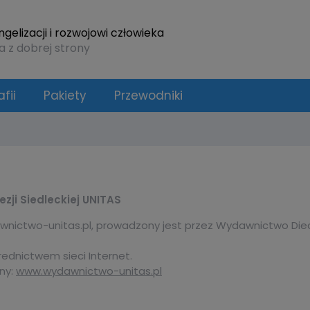
elizacji i rozwojowi człowieka
a z dobrej strony
fii
Pakiety
Przewodniki
ji Siedleckiej UNITAS
ictwo-unitas.pl, prowadzony jest przez Wydawnictwo Diecezji
ednictwem sieci Internet.
ny:
www.wydawnictwo-unitas.pl