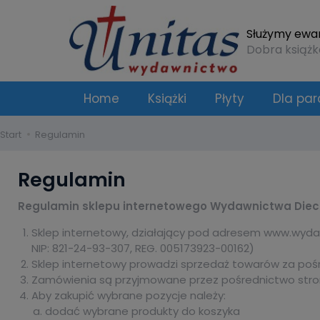
Służymy ewang
Dobra książk
Home
Książki
Płyty
Dla para
Start
Regulamin
Regulamin
Regulamin sklepu internetowego Wydawnictwa Diecez
Sklep internetowy, działający pod adresem www.wydawn
NIP: 821-24-93-307, REG. 005173923-00162)
Sklep internetowy prowadzi sprzedaż towarów za pośr
Zamówienia są przyjmowane przez pośrednictwo stro
Aby zakupić wybrane pozycje należy:
dodać wybrane produkty do koszyka