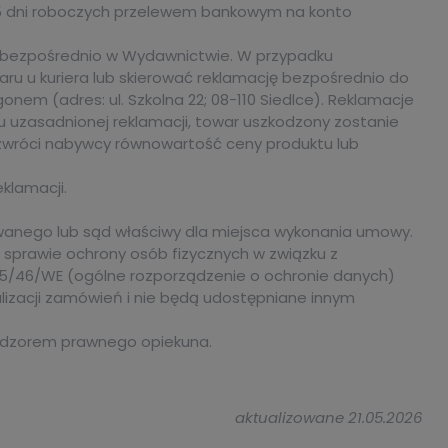
u 5 dni roboczych przelewem bankowym na konto
h bezpośrednio w Wydawnictwie. W przypadku
u u kuriera lub skierować reklamację bezpośrednio do
nem (adres: ul. Szkolna 22; 08-110 Siedlce). Reklamacje
u uzasadnionej reklamacji, towar uszkodzony zostanie
p zwróci nabywcy równowartość ceny produktu lub
klamacji.
wanego lub sąd właściwy dla miejsca wykonania umowy.
w sprawie ochrony osób fizycznych w związku z
5/46/WE (ogólne rozporządzenie o ochronie danych)
zacji zamówień i nie będą udostępniane innym
nadzorem prawnego opiekuna.
aktualizowane 21.05.2026