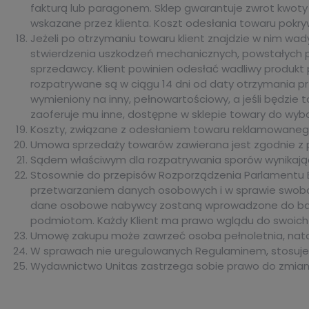
fakturą lub paragonem. Sklep gwarantuje zwrot kwot
wskazane przez klienta. Koszt odesłania towaru pokr
Jeżeli po otrzymaniu towaru klient znajdzie w nim 
stwierdzenia uszkodzeń mechanicznych, powstałych po
sprzedawcy. Klient powinien odesłać wadliwy produkt p
rozpatrywane są w ciągu 14 dni od daty otrzymania p
wymieniony na inny, pełnowartościowy, a jeśli będzie
zaoferuje mu inne, dostępne w sklepie towary do wybo
Koszty, związane z odesłaniem towaru reklamowanego
Umowa sprzedaży towarów zawierana jest zgodnie z pr
Sądem właściwym dla rozpatrywania sporów wynikając
Stosownie do przepisów Rozporządzenia Parlamentu Eur
przetwarzaniem danych osobowych i w sprawie swobo
dane osobowe nabywcy zostaną wprowadzone do bazy 
podmiotom. Każdy Klient ma prawo wglądu do swoich da
Umowę zakupu może zawrzeć osoba pełnoletnia, natom
W sprawach nie uregulowanych Regulaminem, stosuje 
Wydawnictwo Unitas zastrzega sobie prawo do zmiany