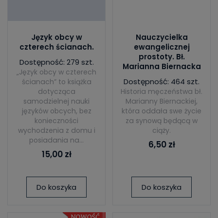
Język obcy w
Nauczycielka
czterech ścianach.
ewangelicznej
prostoty. Bł.
Dostępność: 279 szt.
Marianna Biernacka
„Język obcy w czterech
Dostępność: 464 szt.
ścianach” to książka
dotycząca
Historia męczeństwa bł.
samodzielnej nauki
Marianny Biernackiej,
języków obcych, bez
która oddała swe życie
konieczności
za synową będącą w
wychodzenia z domu i
ciąży.
posiadania na...
6,50 zł
15,00 zł
Do koszyka
Do koszyka