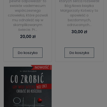
pewne odpowiedzi” to
których serca rozświetlił
swoiste vademecum
Bóg.Nowa książka
współczesnego
Małgorzaty Kotwicy to
człowieka, które pozwoli
opowieść o
mu odnaleźć się w
bezdomnych,
skomplikowanym
odrzuconych...
świecie. Pr...
30,00 zł
20,00 zł
Do koszyka
Do koszyka