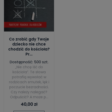
Co zrobić gdy Twoje
dziecko nie chce
chodzić do kościoła?
Pr...
Dostępność: 500 szt.
„Nie chcę iść do
kościoła”. Te słowa
potrafią wywołać w
rodzicach smutek, lęk i
poczucie bezradności.
Czy należy nalegać?
Odpuścić? A może p...
40,00 zł