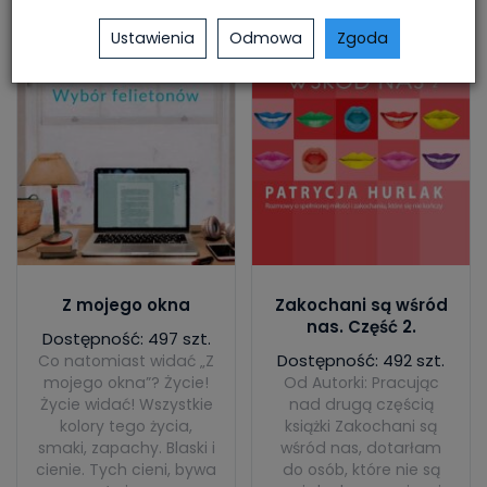
Ustawienia
Odmowa
Zgoda
Z mojego okna
Zakochani są wśród
nas. Część 2.
Dostępność: 497 szt.
Dostępność: 492 szt.
Co natomiast widać „Z
mojego okna”? Życie!
Od Autorki: Pracując
Życie widać! Wszystkie
nad drugą częścią
kolory tego życia,
książki Zakochani są
smaki, zapachy. Blaski i
wśród nas, dotarłam
cienie. Tych cieni, bywa
do osób, które nie są