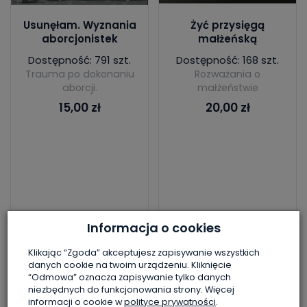
Usunęłam. Wyznania
Żyć przysięgą
aborcjonistek
małżeńską
Dostępność: 791 szt.
Dostępność: 168 szt.
Trauma po dokonaniu
Rozważania o
aborcji.
małżeństwie
15,00 zł
20,00 zł
Informacja o cookies
Do koszyka
Do koszyka
Klikając “Zgoda” akceptujesz zapisywanie wszystkich
danych cookie na twoim urządzeniu. Kliknięcie
“Odmowa” oznacza zapisywanie tylko danych
niezbędnych do funkcjonowania strony. Więcej
informacji o cookie w
polityce prywatności
.