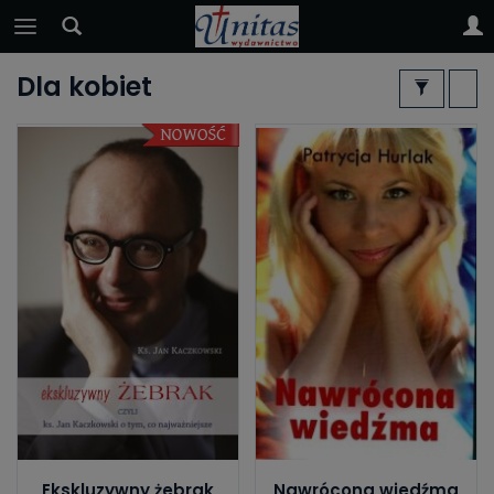
Dla kobiet
Ekskluzywny żebrak
Nawrócona wiedźma