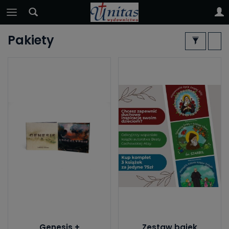
Pakiety
Genesis +
Zestaw bajek