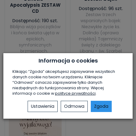
Apocalypsis ZESTAW
Dostępność: 96 szt.
CD
Zestaw trzech
Dostępność: 190 szt.
wspaniałych bajek:
Biblijna wizja początków
Niezwykłe życie ks.
i końca świata ujęta w
Dolindo (oprawa
epickich,
miękka) Tajemniczy
symfonicznych
święty z dalekiego
brzmieniach.
Libanu - św. Szarbel
(oprawa tw...
40,00 zł
Informacja o cookies
50,00 zł
75,00 zł
Klikając “Zgoda” akceptujesz zapisywanie wszystkich
danych cookie na twoim urządzeniu. Kliknięcie
Do koszyka
Do koszyka
“Odmowa” oznacza zapisywanie tylko danych
niezbędnych do funkcjonowania strony. Więcej
informacji o cookie w
polityce prywatności
.
Ustawienia
Odmowa
Zgoda