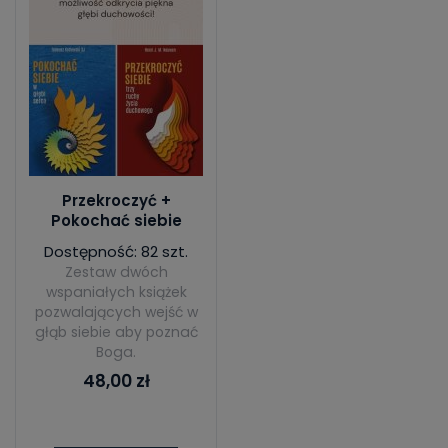
Przekroczyć +
Pokochać siebie
Dostępność: 82 szt.
Zestaw dwóch
wspaniałych książek
pozwalających wejść w
głąb siebie aby poznać
Boga.
48,00 zł