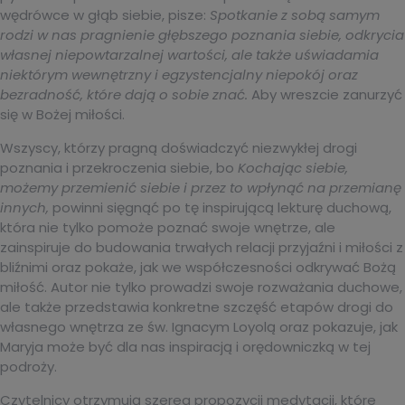
wędrówce w głąb siebie, pisze:
Spotkanie z sobą samym
rodzi w nas pragnienie głębszego poznania siebie, odkrycia
własnej niepowtarzalnej wartości, ale także uświadamia
niektórym wewnętrzny i egzystencjalny niepokój oraz
bezradność, które dają o sobie znać.
Aby wreszcie zanurzyć
się w Bożej miłości.
Wszyscy, którzy pragną doświadczyć niezwykłej drogi
poznania i przekroczenia siebie, bo
Kochając siebie,
możemy przemienić siebie i przez to wpłynąć na przemianę
innych,
powinni sięgnąć po tę inspirującą lekturę duchową,
która nie tylko pomoże poznać swoje wnętrze, ale
zainspiruje do budowania trwałych relacji przyjaźni i miłości z
bliźnimi oraz pokaże, jak we współczesności odkrywać Bożą
miłość. Autor nie tylko prowadzi swoje rozważania duchowe,
ale także przedstawia konkretne szczęść etapów drogi do
własnego wnętrza ze św. Ignacym Loyolą oraz pokazuje, jak
Maryja może być dla nas inspiracją i orędowniczką w tej
podroży.
Czytelnicy otrzymują szereg propozycji medytacji, które