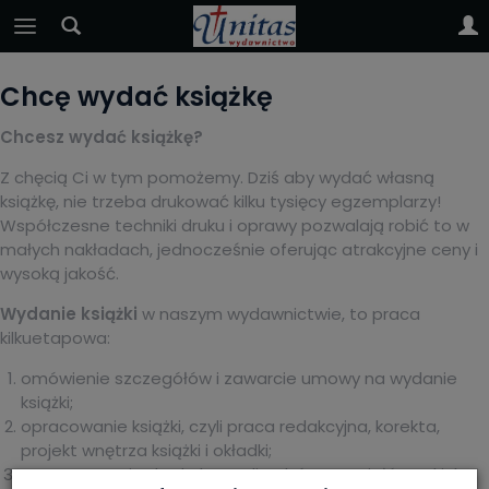
Chcę wydać książkę
Chcesz wydać książkę?
Z chęcią Ci w tym pomożemy. Dziś aby wydać własną
książkę, nie trzeba drukować kilku tysięcy egzemplarzy!
Współczesne techniki druku i oprawy pozwalają robić to w
małych nakładach, jednocześnie oferując atrakcyjne ceny i
wysoką jakość.
Wydanie książki
w naszym wydawnictwie, to praca
kilkuetapowa:
omówienie szczegółów i zawarcie umowy na wydanie
książki;
opracowanie książki, czyli praca redakcyjna, korekta,
projekt wnętrza książki i okładki;
przygotowanie do druku, czyli wybór materiałów takich