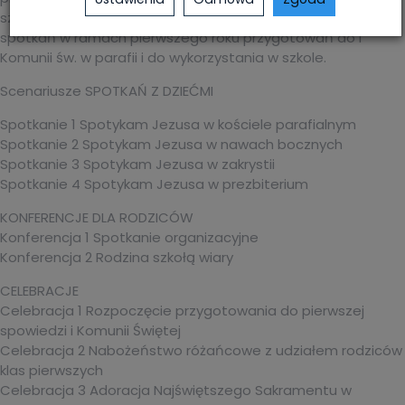
szkolnych. W niniejszej pozycji znajdują się scenariusze
spotkań w ramach pierwszego roku przygotowań do I
Komunii św. w parafii i do wykorzystania w szkole.
Scenariusze SPOTKAŃ Z DZIEĆMI
Spotkanie 1 Spotykam Jezusa w kościele parafialnym
Spotkanie 2 Spotykam Jezusa w nawach bocznych
Spotkanie 3 Spotykam Jezusa w zakrystii
Spotkanie 4 Spotykam Jezusa w prezbiterium
KONFERENCJE DLA RODZICÓW
Konferencja 1 Spotkanie organizacyjne
Konferencja 2 Rodzina szkołą wiary
CELEBRACJE
Celebracja 1 Rozpoczęcie przygotowania do pierwszej
spowiedzi i Komunii Świętej
Celebracja 2 Nabożeństwo różańcowe z udziałem rodziców
klas pierwszych
Celebracja 3 Adoracja Najświętszego Sakramentu w