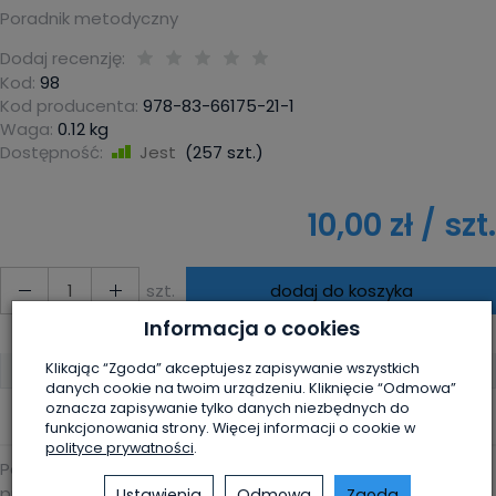
Poradnik metodyczny
Dodaj recenzję:
Kod:
98
Kod producenta:
978-83-66175-21-1
Waga:
0.12
kg
Dostępność:
Jest
(
257
szt.)
10,00 zł
/ szt.
szt.
dodaj do koszyka
Informacja o cookies
Klikając “Zgoda” akceptujesz zapisywanie wszystkich
Oprawa:
Miękka
danych cookie na twoim urządzeniu. Kliknięcie “Odmowa”
oznacza zapisywanie tylko danych niezbędnych do
funkcjonowania strony. Więcej informacji o cookie w
polityce prywatności
.
Podręcznik metodyczny to kompleksowa pomoc w
przygotowaniu dzieci do I Komunii św. już od wczesnych lat
Ustawienia
Odmowa
Zgoda