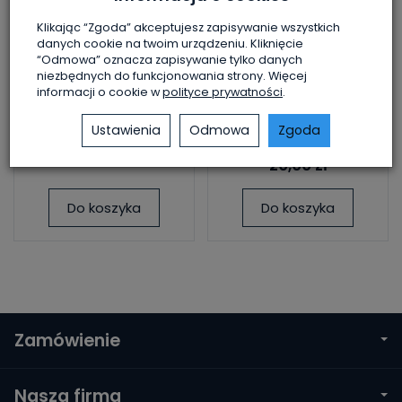
małżeńską
narzeczonych
Klikając “Zgoda” akceptujesz zapisywanie wszystkich
Dostępność: 168 szt.
Dostępność: 83 szt.
danych cookie na twoim urządzeniu. Kliknięcie
Rozważania o
Podręcznik z
“Odmowa” oznacza zapisywanie tylko danych
małżeństwie
katechezami do
niezbędnych do funkcjonowania strony. Więcej
przygotowania
20,00 zł
informacji o cookie w
polityce prywatności
.
narzeczonych do
Sakramentu
Ustawienia
Odmowa
Zgoda
Małżeństwa.
20,00 zł
Do koszyka
Do koszyka
Zamówienie
Nasza firma