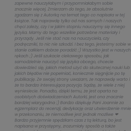
zapewne nauczyłabym i przypomniałabym sobie
znacznie więcej. Zmierzam do tego, że absolutnie
zgadzam się z Autorką na temat tego co napisała w tej
książce. Tak naprawdę tylko od nas samych i naszych
chęci zależy, czy i w jakim stopniu nauczymy się innego
języka. Mamy do tego wszelkie potrzebne materiały i
przyrządy. Jeśli nie stać nas na nauczyciela, czy
podręczniki, to nic nie szkodzi. I bez tego, jesteśmy sobie w
stanie całkiem dobrze poradzić ;) Wszystko jest w naszych
rękach ;) Jeśli szukacie ciekawego sposobu, jak
samodzielnie nauczyć się języka obcego, chcecie
dowiedzieć się, jakich metod użyć do skutecznej nauki lub
jakich błędów nie popełniać, koniecznie sięgnijcie po tę
publikację. Ze swojej strony uważam, że naprawdę warto i
że to bardzo interesująca pozycja. Sądzę, że wiele z niej
wyniesiecie. Ponadto, dzięki temu, że jest oparta na
osobistych doświadczeniach Autorki, jest ona znacznie
bardziej wiarygodna ;) Bardzo dziękuję Pani Joannie za
egzemplarz do recenzji, dedykację oraz utwierdzenie mnie
w przekonaniu, że niemożliwe jest jednak możliwe ❤
Bardzo przyjemnie spędziłam czas z tą lekturą, bo jest
napisana w przystępny, zrozumiały sposób a także