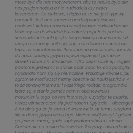
może być dla nas motywatorem, aby ta nauka była dla
nas przyjemnością a nie trudnością czy wręcz
koszmarem. Co ciekawe, książka ta, to nie jest typowy
poradnik. Jest ona znacznie bardziej wartościowa,
ponieważ Autorka zawarła w niej własne doświadczenia.
Możemy się dowiedzieć jakie błędy popełniła podczas
samodzielnej nauki języka hiszpańskiego oraz wiemy już,
czego my mamy uniknąć, aby móc dobrze nauczyć się
tego, co nas interesuje. Pani Joanna przedstawia nam, że
do nauki obcego języka najważniejsze jest poznanie
słówek i stałe ich utrwalanie. Tylko dzięki solidnej i ciągłej
powtórce, jesteśmy w stanie opanować to, co z początku
wydawało nam się się niemożliwe. Wskazuje również, jak
ogromne możliwości mamy obecnie do nauki języków. A
to za sprawą internetu i wszelkiego rodzaju programów,
które są w stanie pomóc nam w opanowaniu i
zrozumieniu tego, co nas interesuje. Czytając tę książkę,
nieraz uśmiechałam się pod nosem. Spytacie - dlaczego?
A no dlatego, że ja sama również wiele lat temu, uczyłam
się w domu języka włoskiego. Miałam swój zeszyt ( gdzieś
go jeszcze mam), gdzie zapisywałam słówka i zdania.
Codziennie na meila dostawałam 2 wyrazy i dwa zdania z
tymi wyrazami. Mogłam posłuchać ich wymowy oraz od