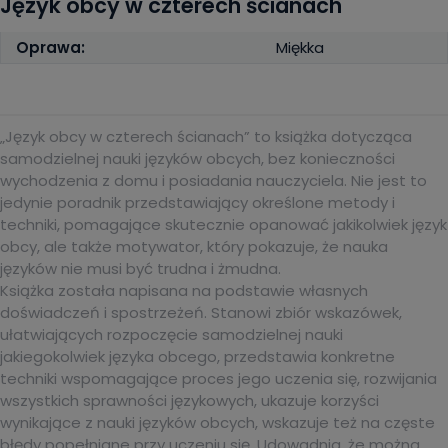
Język obcy w czterech ścianach
Oprawa:
Miękka
„Język obcy w czterech ścianach” to książka dotycząca
samodzielnej nauki języków obcych, bez konieczności
wychodzenia z domu i posiadania nauczyciela. Nie jest to
jedynie poradnik przedstawiający określone metody i
techniki, pomagające skutecznie opanować jakikolwiek język
obcy, ale także motywator, który pokazuje, że nauka
języków nie musi być trudna i żmudna.
Książka została napisana na podstawie własnych
doświadczeń i spostrzeżeń. Stanowi zbiór wskazówek,
ułatwiających rozpoczęcie samodzielnej nauki
jakiegokolwiek języka obcego, przedstawia konkretne
techniki wspomagające proces jego uczenia się, rozwijania
wszystkich sprawności językowych, ukazuje korzyści
wynikające z nauki języków obcych, wskazuje też na częste
błędy popełniane przy uczeniu się. Udowadnia, że można