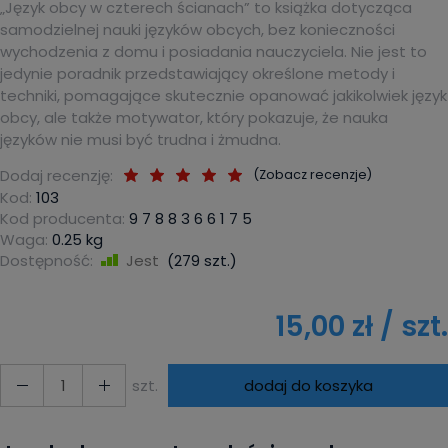
„Język obcy w czterech ścianach” to książka dotycząca
samodzielnej nauki języków obcych, bez konieczności
wychodzenia z domu i posiadania nauczyciela. Nie jest to
jedynie poradnik przedstawiający określone metody i
techniki, pomagające skutecznie opanować jakikolwiek język
obcy, ale także motywator, który pokazuje, że nauka
języków nie musi być trudna i żmudna.
Dodaj recenzję:
(
Zobacz recenzje
)
Kod:
103
Kod producenta:
9 7 8 8 3 6 6 1 7 5
Waga:
0.25
kg
Dostępność:
Jest
(
279
szt.)
15,00 zł
/ szt.
szt.
dodaj do koszyka