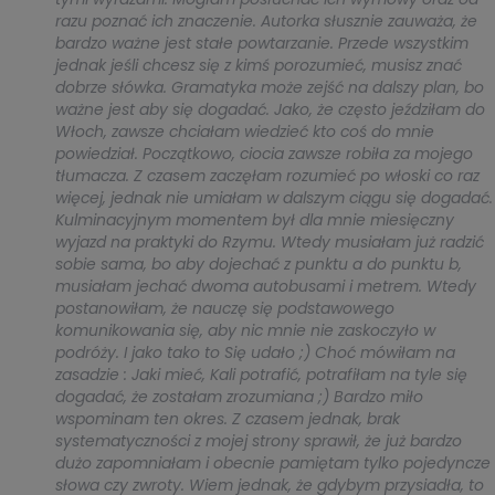
razu poznać ich znaczenie. Autorka słusznie zauważa, że
bardzo ważne jest stałe powtarzanie. Przede wszystkim
jednak jeśli chcesz się z kimś porozumieć, musisz znać
dobrze słówka. Gramatyka może zejść na dalszy plan, bo
ważne jest aby się dogadać. Jako, że często jeździłam do
Włoch, zawsze chciałam wiedzieć kto coś do mnie
powiedział. Początkowo, ciocia zawsze robiła za mojego
tłumacza. Z czasem zaczęłam rozumieć po włoski co raz
więcej, jednak nie umiałam w dalszym ciągu się dogadać.
Kulminacyjnym momentem był dla mnie miesięczny
wyjazd na praktyki do Rzymu. Wtedy musiałam już radzić
sobie sama, bo aby dojechać z punktu a do punktu b,
musiałam jechać dwoma autobusami i metrem. Wtedy
postanowiłam, że nauczę się podstawowego
komunikowania się, aby nic mnie nie zaskoczyło w
podróży. I jako tako to Się udało ;) Choć mówiłam na
zasadzie : Jaki mieć, Kali potrafić, potrafiłam na tyle się
dogadać, że zostałam zrozumiana ;) Bardzo miło
wspominam ten okres. Z czasem jednak, brak
systematyczności z mojej strony sprawił, że już bardzo
dużo zapomniałam i obecnie pamiętam tylko pojedyncze
słowa czy zwroty. Wiem jednak, że gdybym przysiadła, to