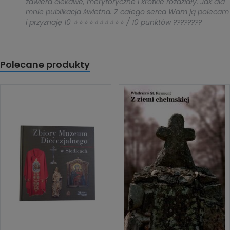
zawiera ciekawe, merytoryczne i krótkie rozdziały. Jak dla
mnie publikacja świetna. Z całego serca Wam ją polecam
i przyznaję 10 ⭐⭐⭐⭐⭐⭐⭐⭐⭐⭐ / 10 punktów ????????
Polecane produkty