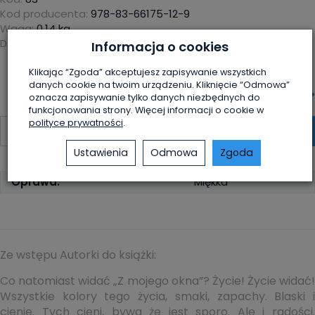
Kod producenta:
978-83-66175-12-9
Waga:
0.14
kg
Dostępność:
Jest
(
497
szt.)
Informacja o cookies
Klikając “Zgoda” akceptujesz zapisywanie wszystkich
19,00 zł
/ szt.
danych cookie na twoim urządzeniu. Kliknięcie “Odmowa”
oznacza zapisywanie tylko danych niezbędnych do
funkcjonowania strony. Więcej informacji o cookie w
polityce prywatności
.
szt.
dodaj do koszyka
Ustawienia
Odmowa
Zgoda
Oprawa:
Miękka
Ze wstępu Autorki do książki:
Co natomiast widać „Z mojego okna”? Życie! Życie widać!
Wszystkie kolory tego życia, smaki, zapachy. Blaski i
cienie. Tych cieni, bywa że jest sporo. Ale i radości.