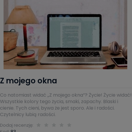
Z mojego okna
Co natomiast widać „Z mojego okna”? Życie! Życie widać!
Wszystkie kolory tego życia, smaki, zapachy. Blaski i
cienie. Tych cieni, bywa że jest sporo. Ale i radości.
Czytelnicy lubią radości.
Dodaj recenzję:
Kod:
83