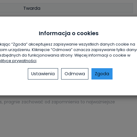
Twarda
Informacja o cookies
cych wielkim autorytetem i wzorem do naśladowania jest św.
rowani przez Bożą Opatrzność jego obecnością i świadectwem
ikając “Zgoda” akceptujesz zapisywanie wszystkich danych cookie na
oim urządzeniu. Kliknięcie “Odmowa” oznacza zapisywanie tylko dan
ezbędnych do funkcjonowania strony. Więcej informacji o cookie w
lityce prywatności
.
Siedleckiej doświadczyli niezapomnianej jego obecności na
Ustawienia
Odmowa
Zgoda
Siedleckich, upamiętniający miejsce
dlących się na różańcu mieszkańców Siedlec. (…)
as, pragnie zachować od zapomnienia to najważniejsze