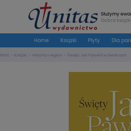
Służymy ewang
Dobra książk
Home
Książki
Płyty
Dla para
Start
Książki
Historia i region
Święty Jan Paweł II w Siedlcach