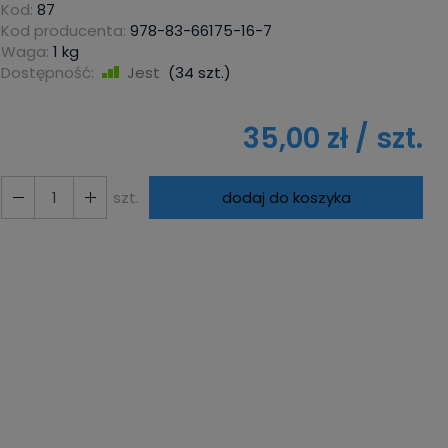
Kod:
87
Kod producenta:
978-83-66175-16-7
Waga:
1
kg
Dostępność:
Jest
(
34
szt.)
35,00 zł
/ szt.
szt.
dodaj do koszyka