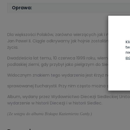
Oprawa:
Dla większości Polaków, zarówno wierzących jak i niewierzą
Jan Paweł II. Ciągle odkrywamy jak hojnie zostaliśmy obda
Kl
życia.
tw
ni
po
Dwadzieścia lat temu, 10 czerwca 1999 roku, wierni Diecezji 
podlaskiej ziemi, gdy przybył jako pielgrzym do Siedlec.(…)
Widocznym znakiem tego wydarzenia jest Krzyż na Błoniach 
sprawowanej Eucharystii. Przy nim często można spotkać mo
Album, wydany przez Wydawnictwo Diecezji Siedleckiej Unit
wydarzenie w historii Diecezji i w historii Siedlec.
(Ze wstępu do albumu Biskupa Kaziemierza Gurdy.)