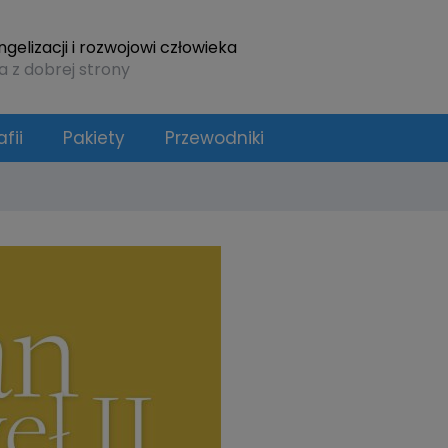
elizacji i rozwojowi człowieka
a z dobrej strony
fii
Pakiety
Przewodniki