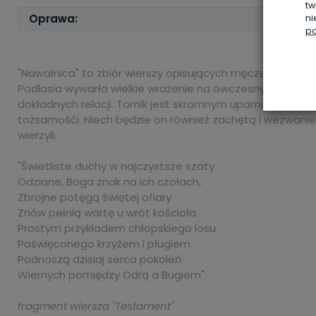
tw
Oprawa:
ni
po
"Nawałnica" to zbiór wierszy opisujących męczęństwo uni
Podlasia wywarła wielkie wrażenie na ówczesnych public
dokładnych relacji. Tomik jest skromnym upamiętnieniem ty
tożsamośći. Niech będzie on również zachętą i wezwani
wierzyli.
"Świetliste duchy w najczystsze szaty
Odziane, Boga znak na ich czołach,
Zbrojne potęgą świętej ofiary
Znów pełnią wartę u wrót kościoła.
Prostym przykładem chłopskiego losu
Poświęconego krzyżem i pługiem
Podnoszą dzisiaj serca pokoleń
Wiernych pomiędzy Odrą a Bugiem"
fragment wiersza "Testament"