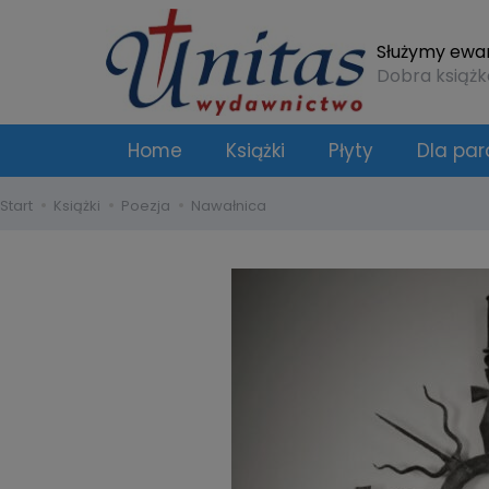
Służymy ewang
Dobra książk
Home
Książki
Płyty
Dla para
Start
Książki
Poezja
Nawałnica