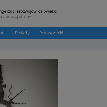
elizacji i rozwojowi człowieka
a z dobrej strony
fii
Pakiety
Przewodniki