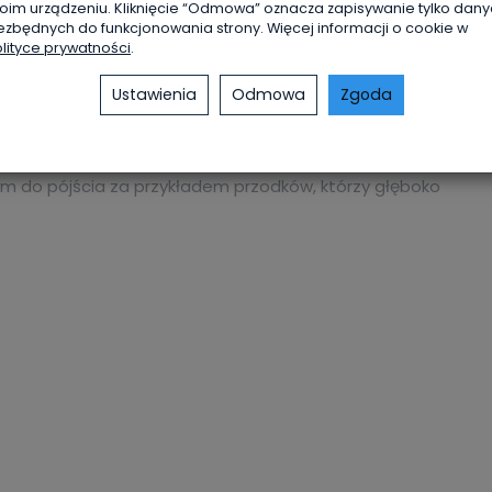
oim urządzeniu. Kliknięcie “Odmowa” oznacza zapisywanie tylko dan
Miękka
ezbędnych do funkcjonowania strony. Więcej informacji o cookie w
lityce prywatności
.
Ustawienia
Odmowa
Zgoda
tów podlaskich w zaborze rosyjskim. Martyrologia ludności
ystach, dzięki czemu do naszych czasów dotarło wiele
ch, którzy oddali życie w imię swojej kościelnej
em do pójścia za przykładem przodków, którzy głęboko