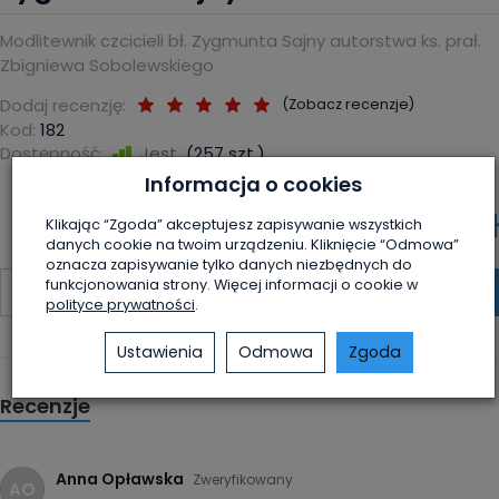
Modlitewnik czcicieli bł. Zygmunta Sajny autorstwa ks. prał.
Zbigniewa Sobolewskiego
Dodaj recenzję:
(
Zobacz recenzje
)
Kod:
182
Dostępność:
Jest
(
257
szt.)
Informacja o cookies
7,00 zł
Klikając “Zgoda” akceptujesz zapisywanie wszystkich
danych cookie na twoim urządzeniu. Kliknięcie “Odmowa”
oznacza zapisywanie tylko danych niezbędnych do
funkcjonowania strony. Więcej informacji o cookie w
szt.
dodaj do koszyka
polityce prywatności
.
Ustawienia
Odmowa
Zgoda
Recenzje
Anna Opławska
Zweryfikowany
AO