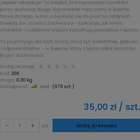
„Męskie rekolekcje” to książka, która prowadzi czytelnika
przez duchową drogę dojrzewania mężczyzny w świetle
Słowa Bożego. Autor, odwołując się do postaci biblijnych –
Dawida, św. Józefa i Zacheusza – pokazuje, jak wiara,
charakter i codzienne wybory kształtują prawdziwe męstwo.
To propozycja dla tych, którzy chcą żyć świadomie, głęboko
i odpowiedzialnie – w świecie, który często unika tematów
Boga i duchowości.
Dodaj recenzję:
Kod:
266
Waga:
0.30
kg
Dostępność:
Jest
(
979
szt.)
35,00 zł
/ szt.
szt.
dodaj do koszyka