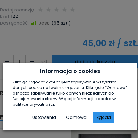
Dodaj recenzję:
Kod:
144
Dostępność:
Jest
(
95
szt.)
45,00 zł
/ szt.
szt.
dodaj do koszyka
Informacja o cookies
Klikając “Zgoda” akceptujesz zapisywanie wszystkich
danych cookie na twoim urządzeniu. Kliknięcie “Odmowa”
Recenzje
oznacza zapisywanie tylko danych niezbędnych do
funkcjonowania strony. Więcej informacji o cookie w
polityce prywatności
.
Polecane produkty
Ustawienia
Odmowa
Zgoda