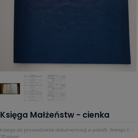
Księga Małżeństw - cienka
Ksiega do prowadzenia dokumentacji w parafii. Wersja C -
70 stron.