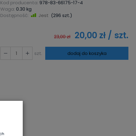
Kod producenta:
978-83-66175-17-4
Waga:
0.30
kg
Dostępność:
Jest
(
296
szt.)
20,00 zł
/ szt.
23,00 zł
szt.
dodaj do koszyka
ych