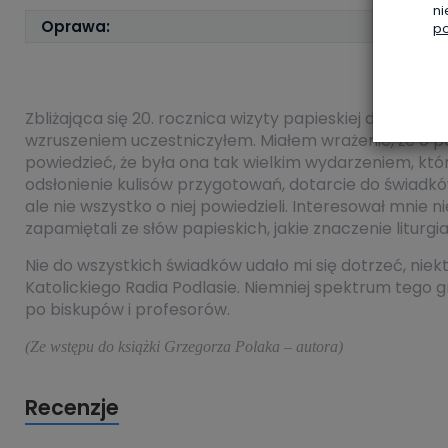
ni
Oprawa:
po
Zbliżająca się 20. rocznica wizyty papieskiej dała mi
wzruszeniem uczestniczyłem. Miałem wrażenie, że o pap
powiedzieć, że była ona tak wielkim wydarzeniem, któr
odsłonienie kulisów przygotowań, dotarcie do świadków,
ale nie wszystko o niej powiedzieli. Interesował mnie n
zapamiętali ze słów papieskich, jakie znaczenie liturgi
Nie do wszystkich świadków udało mi się dotrzeć, niektó
Katolickiego Radia Podlasie. Niemniej spektrum tego
po biskupów i profesorów.
(Ze wstępu do książki Grzegorza Polaka – autora)
Recenzje