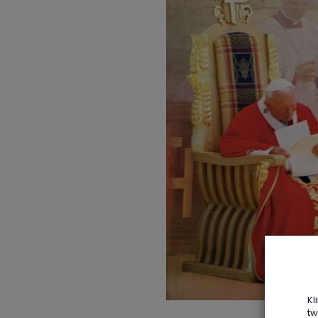
Kl
tw