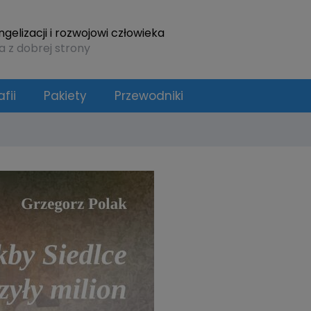
elizacji i rozwojowi człowieka
a z dobrej strony
fii
Pakiety
Przewodniki