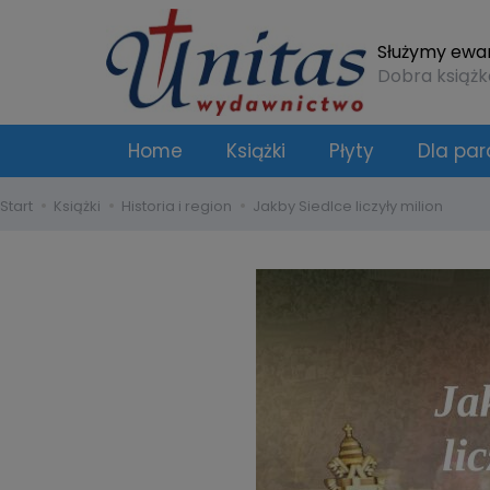
Służymy ewang
Dobra książk
Home
Książki
Płyty
Dla para
Start
Książki
Historia i region
Jakby Siedlce liczyły milion