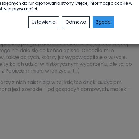
ezbędnych do funkcjonowania strony. Więcej informacji o cookie w
Miękka
lityce prywatności
.
Ustawienia
Odmowa
Zgoda
 imperatyw do powrotu do tego wydarzenia, w którym ze
ieskiej pielgrzymce do Siedlec da się jeszcze więcej
ego nie dało się do końca opisać. Chodziło mi o
 także do tych, którzy już wypowiadali się o wizycie,
ie tylko ich udział w historycznym wydarzeniu, ale to, co
a z Papieżem miała w ich życiu. (…)
rzy z nich zaistnieją w tej książce dzięki audycjom
 grona jest szerokie – od gospodyń domowych, matek –