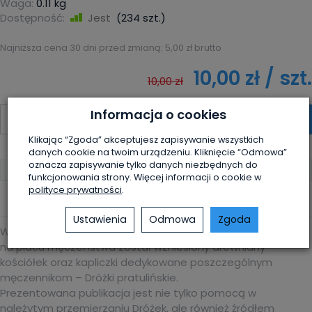
Waga:
0.11
kg
Dostępność:
Jest
(
234
szt.)
Najniższa cena 30 dni przed zmianą:
5,00 zł brutto
10,00 zł
/ szt.
10,00 zł
Informacja o cookies
szt.
dodaj do koszyka
Klikając “Zgoda” akceptujesz zapisywanie wszystkich
danych cookie na twoim urządzeniu. Kliknięcie “Odmowa”
oznacza zapisywanie tylko danych niezbędnych do
Oprawa:
Miękka
funkcjonowania strony. Więcej informacji o cookie w
polityce prywatności
.
Ustawienia
Odmowa
Zgoda
W 2012 w Sanktuarium Męczenników Podlaskich w Pratulinie
na placu męczeństwa został wzniesiony drewniany
kościółek oraz kapliczki dedykowane poszczególnym
męczennikom – Dróżki pratulińskie.
Prezentowana publikacja jest nie tylko pomocą w
należytym przemierzaniu Dróżek, ale również źródłem