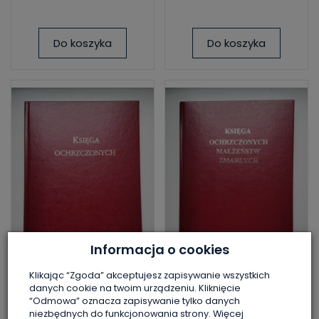
Do koszyka
Do koszyka
Informacja o cookies
Klikając “Zgoda” akceptujesz zapisywanie wszystkich
danych cookie na twoim urządzeniu. Kliknięcie
Księga
Księga
“Odmowa” oznacza zapisywanie tylko danych
niezbędnych do funkcjonowania strony. Więcej
Ochrzczonych -
Ochrzczonych,