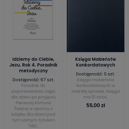
Idziemy do Ciebie,
Księga Małżeństw
Jezu. Rok 4. Poradnik
Konkordatowych
metodyczny
Dostępność: 0 szt.
Dostępność: 67 szt.
Księga małżeństw
Poradnik do
konkordatowych w
poprowadzenia zajęć
twardej oprawie. Księga
dla dzieci po przyjęciu
ma 51 stron.
Pierwszej Komunii
55,00 zł
Świętej w oparciu o
książkę dla dzieci pod
tym samym tytułem
"Idzi...