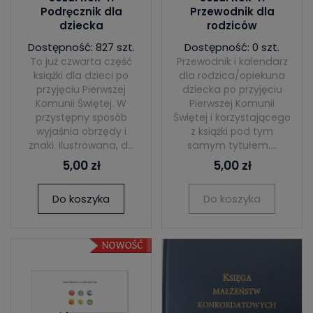
Podręcznik dla
Przewodnik dla
dziecka
rodziców
Dostępność: 827 szt.
Dostępność: 0 szt.
To już czwarta część
Przewodnik i kalendarz
książki dla dzieci po
dla rodzica/opiekuna
przyjęciu Pierwszej
dziecka po przyjęciu
Komunii Świętej. W
Pierwszej Komunii
przystępny sposób
Świętej i korzystającego
wyjaśnia obrzędy i
z książki pod tym
znaki. Ilustrowana, d...
samym tytułem....
5,00 zł
5,00 zł
Do koszyka
Do koszyka