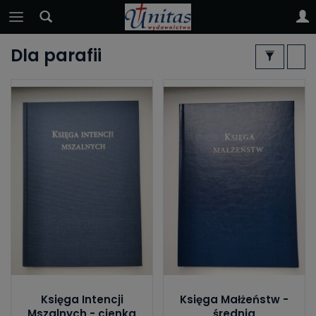
Dla parafii
Księga Intencji
Księga Małżeństw -
Mszalnych - cienka
średnia