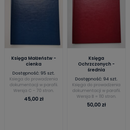
Księga Małżeństw -
Księga
cienka
Ochrzczonych -
średnia
Dostępność: 95 szt.
Dostępność: 94 szt.
Ksiega do prowadzenia
dokumentacji w parafii.
Księga do prowadzenia
Wersja C - 70 stron.
dokumentacji w parafii.
Wersja B = 110 stron.
45,00 zł
50,00 zł