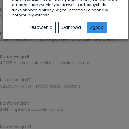
oznacza zapisywanie tylko danych niezbędnych do
Konferencja I
funkcjonowania strony. Więcej informacji o cookie w
polityce prywatności
.
SYMEON – człowiek prawy i pobożny
Ustawienia
Odmowa
Zgoda
Konferencja II
JAN CHRZCICIEL – prorok pustyni i przyjaciel Oblubieńca
Konferencja III
JÓZEF – oblubieniec Maryi i opiekun Jezusa
Konferencja IV
SZYMON PIOTR – rybak, skała i pasterz
Konferencja V
JAN – apostoł prawdy i miłości
Konferencja VI