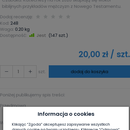
biblijnych przykładów mężczyzn z Nowego Testamentu.
Dodaj recenzję:
Kod:
248
Waga:
0.20
kg
Dostępność:
Jest
(
147
szt.)
20,00 zł
/ szt.
szt.
dodaj do koszyka
Poniżej publikujemy spis treści:
Przedmowa
Informacja o cookies
Wstęp
Klikając “Zgoda” akceptujesz zapisywanie wszystkich
danych cookie na twoim urządzeniu. Kliknięcie “Odmowa”