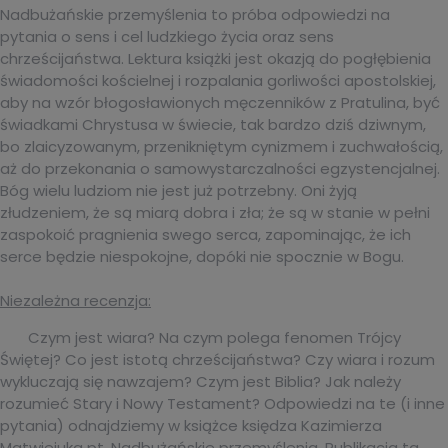
Nadbużańskie przemyślenia to próba odpowiedzi na
pytania o sens i cel ludzkiego życia oraz sens
chrześcijaństwa. Lektura książki jest okazją do pogłębienia
świadomości kościelnej i rozpalania gorliwości apostolskiej,
aby na wzór błogosławionych męczenników z Pratulina, być
świadkami Chrystusa w świecie, tak bardzo dziś dziwnym,
bo zlaicyzowanym, przenikniętym cynizmem i zuchwałością,
aż do przekonania o samowystarczalności egzystencjalnej.
Bóg wielu ludziom nie jest już potrzebny. Oni żyją
złudzeniem, że są miarą dobra i zła; że są w stanie w pełni
zaspokoić pragnienia swego serca, zapominając, że ich
serce będzie niespokojne, dopóki nie spocznie w Bogu.
Niezależna recenzja:
Czym jest wiara? Na czym polega fenomen Trójcy
Świętej? Co jest istotą chrześcijaństwa? Czy wiara i rozum
wykluczają się nawzajem? Czym jest Biblia? Jak należy
rozumieć Stary i Nowy Testament? Odpowiedzi na te (i inne
pytania) odnajdziemy w książce księdza Kazimierza
Matwiejuka pt. Nadbużańskie przemyślenia. Publikacja ta