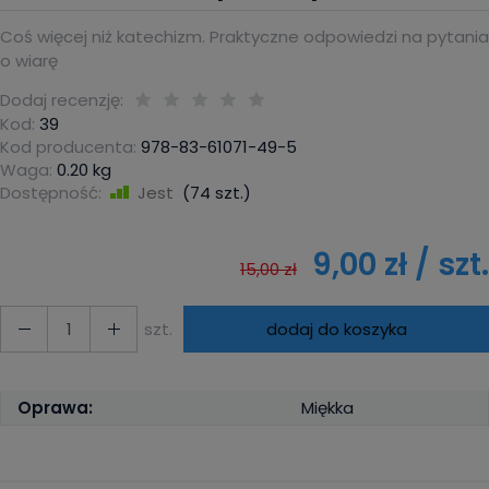
Coś więcej niż katechizm. Praktyczne odpowiedzi na pytania
o wiarę
Dodaj recenzję:
Kod:
39
Kod producenta:
978-83-61071-49-5
Waga:
0.20
kg
Dostępność:
Jest
(
74
szt.)
9,00 zł
/ szt.
15,00 zł
szt.
dodaj do koszyka
Oprawa:
Miękka